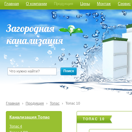
Главная
О компании
Продукция
Цены
Монтаж
Сервис
Поиск
Главная
›
Продукция
›
Топас
›
Топас 10
Канализация Топас
ТОПАС 10
Топас 4