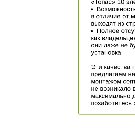
«Топас» 10 эл
Возможность
в отличие от 
выходят из ст
Полное отсут
как владельце
они даже не б
установка.
Эти качества 
предлагаем н
монтажом септ
не возникало 
максимально д
позаботитесь 