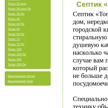
Септик «
Топас 30 long
Топас 30 long Пр
Септик «Топ
Топас 30 Пр
Топас 40
дом, нередко
Топас 40 Пр
городской к
Топас 50
Топас 50 Пр
стиральную
Топас 75
душевую каб
Топас 75 Пр
Топас 100
насколько ч
Топас 100 Пр
случае вам 
Топас 150
Топас 150 Пр
который рас
не больше д
Канализация Астра
Канализация Танк
посудомоеч
Специально
технику объ