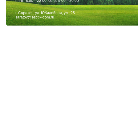
пн-пт 8:00—22:00; сб-вс 9:00—20:00
г. Саратов, ул. Юбилейная, ул., 25
saratov@septik-dom.ru