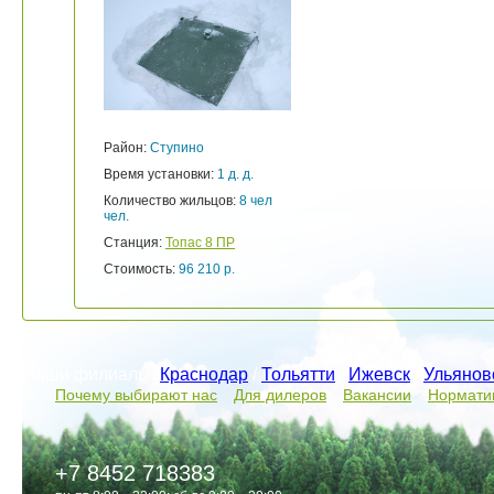
Район:
Ступино
Время установки:
1 д. д.
Количество жильцов:
8 чел
чел.
Станция:
Топас 8 ПР
Стоимость:
96 210 р.
Наши филиалы:
Краснодар
/
Тольятти
/
Ижевск
/
Ульянов
Почему выбирают нас
Для дилеров
Вакансии
Нормати
+7 8452 718383