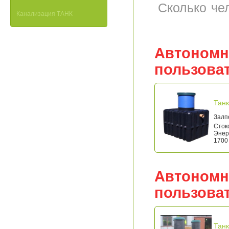
Сколько че
Канализация ТАНК
Автономн
пользова
Танк
Залп
Стоко
Энерг
1700 
Автономн
пользова
Танк