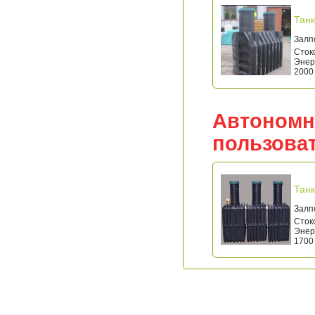
Танк
Залпо
Стоко
Энерг
2000 
Автономн
пользова
Танк
Залпо
Стоко
Энерг
1700 