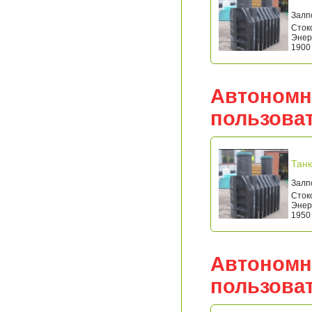
Залп
Стоко
Энерг
1900 
Автономн
пользова
Танк
Залпо
Стоко
Энерг
1950 
Автономн
пользова