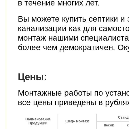
в течение многих лет.
Вы можете купить септики и
канализации как для самосто
монтаж нашими специалистам
более чем демократичен. Ок
Цены:
Монтажные работы по устано
все цены приведены в рубля
Станд
Станд
Наименование
Наименование
Шеф- монтаж
Шеф- монтаж
Продукции
Продукции
песок
с
песок
с